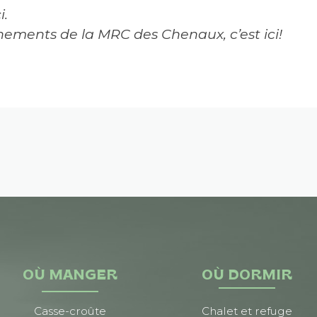
i.
nements de la MRC des Chenaux, c’est ici!
OÙ MANGER
OÙ DORMIR
Casse-croûte
Chalet et refuge