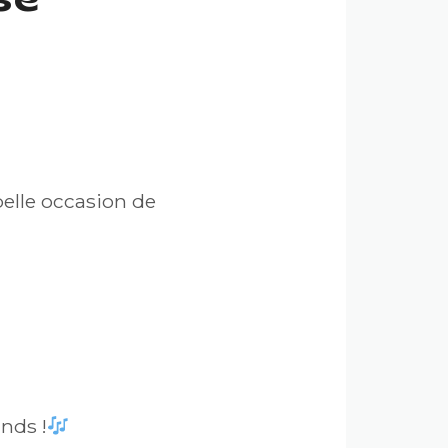
se
belle occasion de
nds !