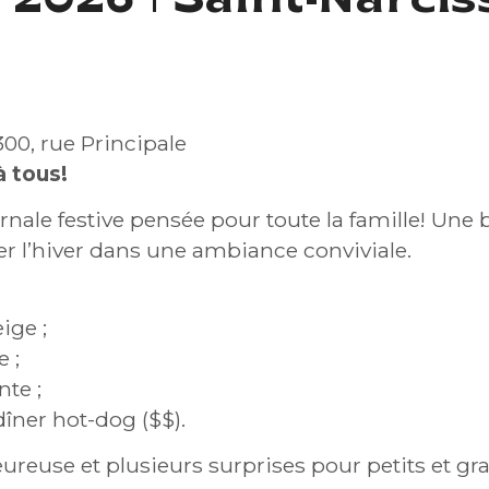
r 2026 | Saint-Narcis
300, rue Principale
à tous!
rnale festive pensée pour toute la famille! Une 
er l’hiver dans une ambiance conviviale.
ige ;
 ;
nte ;
dîner hot-dog ($$).
reuse et plusieurs surprises pour petits et gra