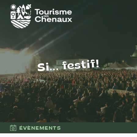
Si... festif!
ÉVÈNEMENTS