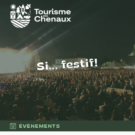
Si... festif!
ÉVÈNEMENTS