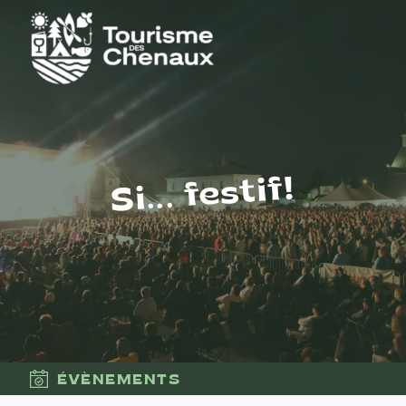
Si... festif!
ÉVÈNEMENTS