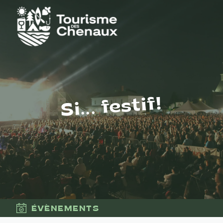
Si... festif!
ÉVÈNEMENTS