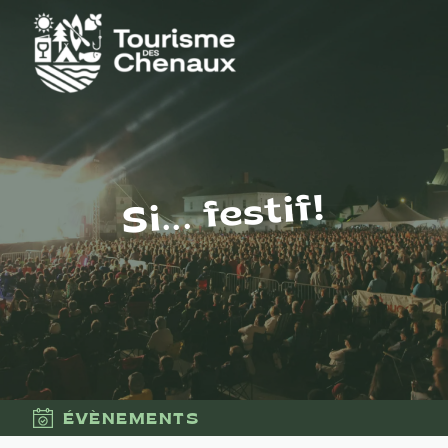
Si... festif!
ÉVÈNEMENTS