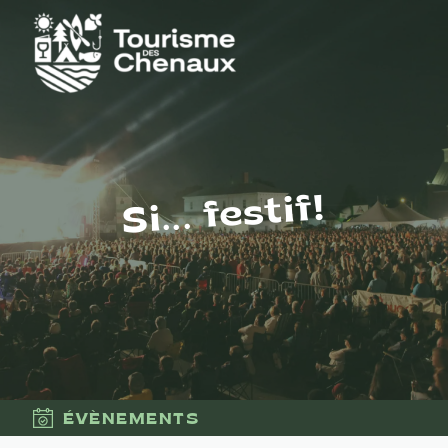
Si... festif!
ÉVÈNEMENTS