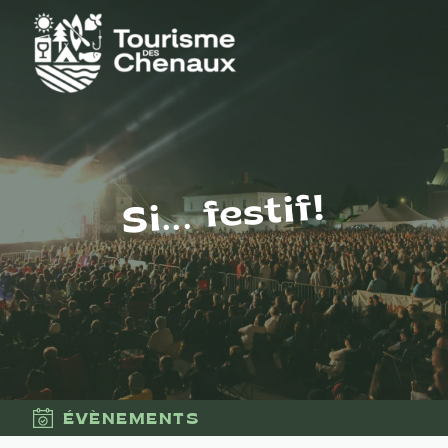
Si... festif!
ÉVÈNEMENTS