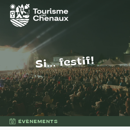
Si... festif!
ÉVÈNEMENTS