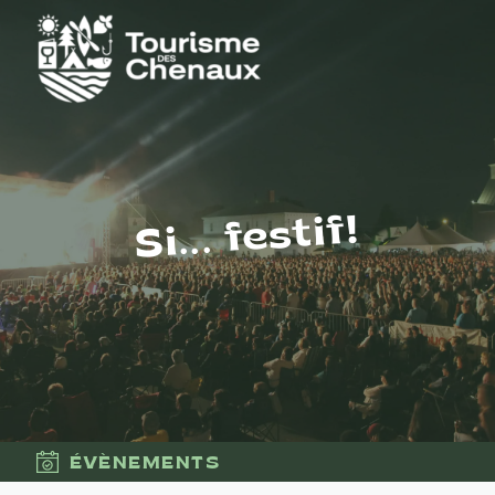
Si... festif!
ÉVÈNEMENTS