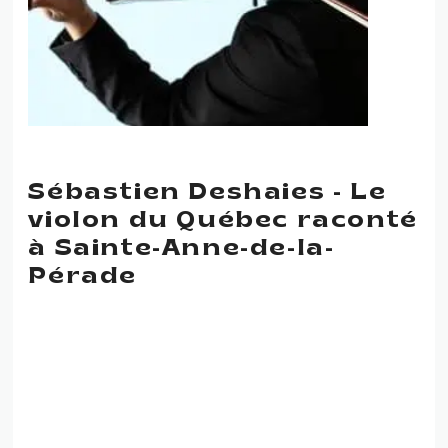
Sébastien Deshaies - Le
violon du Québec raconté
à Sainte-Anne-de-la-
Pérade
SÉBASTIEN DESHAIES – LE
VIOLON DU QUÉBEC
RACONTÉ À LA
BIBLIOTHÈQUE DE SAINTE-