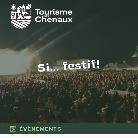
Si... festif!
ÉVÈNEMENTS