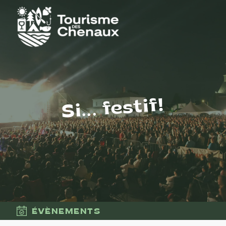
Si... festif!
ÉVÈNEMENTS