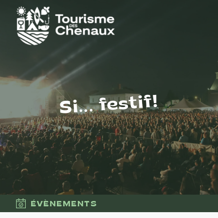
Si... festif!
ÉVÈNEMENTS