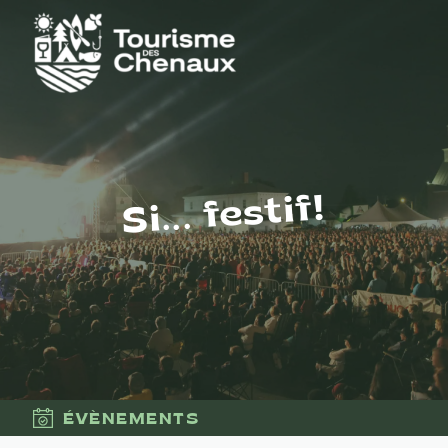
Si... festif!
ÉVÈNEMENTS