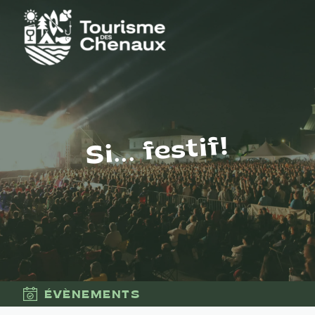
Si... festif!
ÉVÈNEMENTS