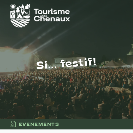
Si... festif!
ÉVÈNEMENTS