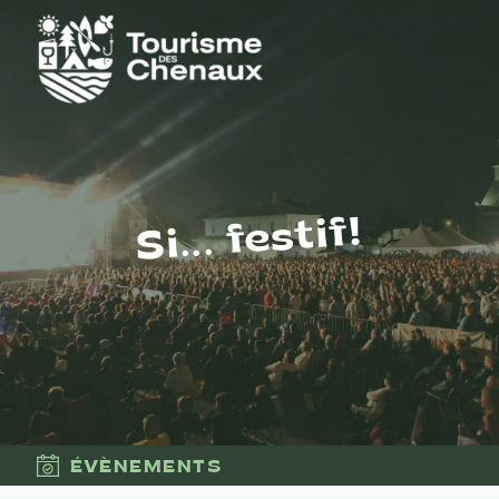
Si... festif!
ÉVÈNEMENTS