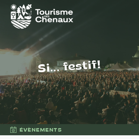
Si... festif!
ÉVÈNEMENTS