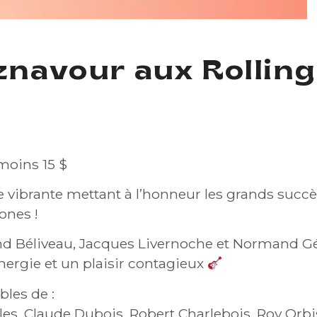
znavour aux Rollin
 moins 15 $
vibrante mettant à l’honneur les grands succè
ones !
nd Béliveau, Jacques Livernoche et Normand Gé
nergie et un plaisir contagieux
les de :
tles, Claude Dubois, Robert Charlebois, Roy Or