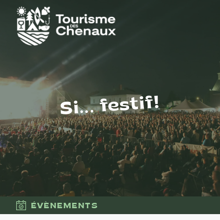
Si... festif!
ÉVÈNEMENTS