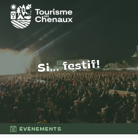
Si... festif!
ÉVÈNEMENTS