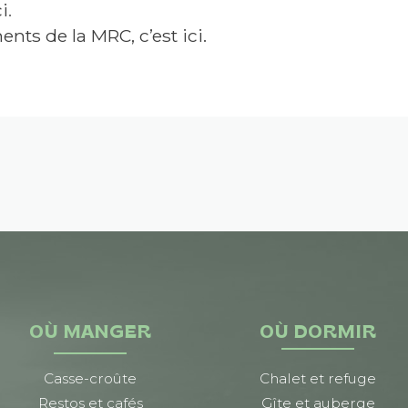
i
.
nts de la MRC, c’est ici.
OÙ MANGER
OÙ DORMIR
Casse-croûte
Chalet et refuge
Restos et cafés
Gîte et auberge