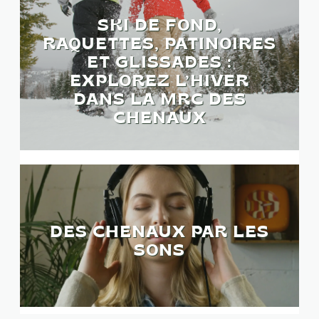
SKI DE FOND,
RAQUETTES, PATINOIRES
ET GLISSADES :
EXPLOREZ L’HIVER
DANS LA MRC DES
CHENAUX
DES CHENAUX PAR LES
SONS