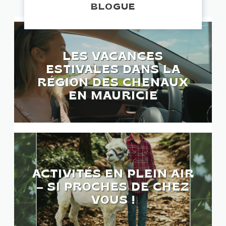
BLOGUE
LES VACANCES
ESTIVALES DANS LA
RÉGION DES CHENAUX
EN MAURICIE
ACTIVITÉS EN PLEIN AIR
– SI PROCHES DE CHEZ
VOUS !