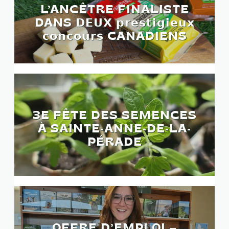
L’ANCÊTRE FINALISTE
DANS 𝗗𝗘𝗨𝗫 𝗽𝗿𝗲𝘀𝘁𝗶𝗴𝗶𝗲𝘂𝘅
𝗰𝗼𝗻𝗰𝗼𝘂𝗿𝘀 CANADIENS
3E FÊTE DES SEMENCES
À SAINTE-ANNE-DE-LA-
PÉRADE
OFFRE D’EMPLOI –