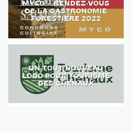
MYCO – RENDEZ-VOUS
DE LA GASTRONOMIE
FORESTIÈRE 2022
UN TOUT NOUVEAU
LOGO POUR TOURISME
DES CHENAUX