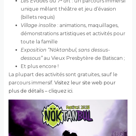
Les Évadés du 7ᵉ art
: un parcours immersif
unique mêlant théâtre et jeu d’évasion
(billets requis)
Village insolite
: animations, maquillages,
démonstrations artistiques et activités pour
toute la famille
Exposition “Nöktanbul, sans dessus-
dessous”
au Vieux Presbytère de Batiscan ;
Et plus encore !
La plupart des activités sont gratuites, sauf le
parcours immersif.
Visitez leur site web pour
plus de détails – cliquez ici.