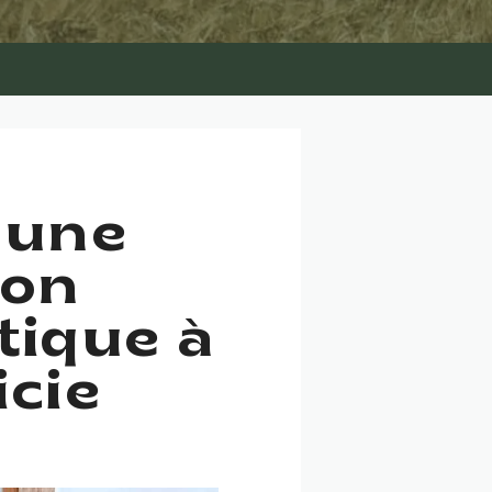
 une
ion
tique à
icie