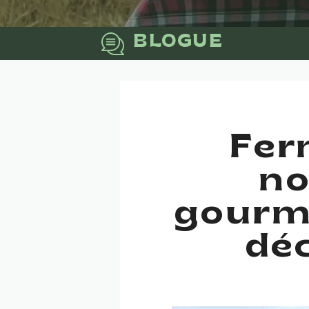
BLOGUE
Fer
no
gourma
déc