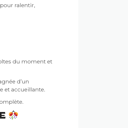
our ralentir,
écoltes du moment et
pagnée d’un
et accueillante.
complète.
ME