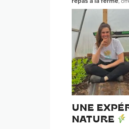
repas à la ferme
, of
UNE EXPÉR
NATURE