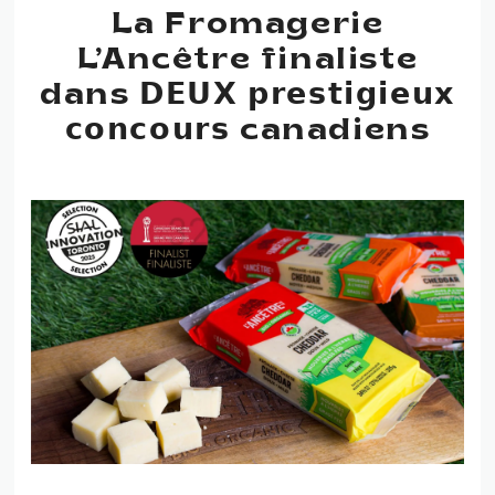
La Fromagerie
L’Ancêtre finaliste
dans 𝗗𝗘𝗨𝗫 𝗽𝗿𝗲𝘀𝘁𝗶𝗴𝗶𝗲𝘂𝘅
𝗰𝗼𝗻𝗰𝗼𝘂𝗿𝘀 canadiens