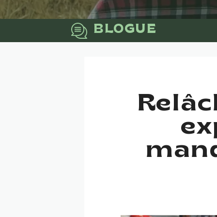
BLOGUE
Relâch
ex
manq