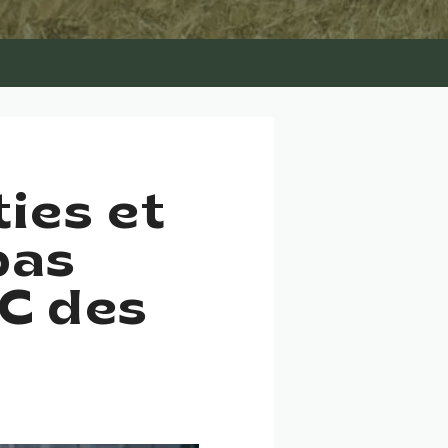
ties et
pas
C des