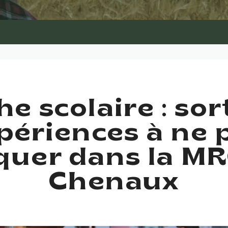
e scolaire : sor
périences à ne 
uer dans la MR
Chenaux