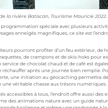
de la rivière Batiscan, Tourisme Mauricie 2022
programmation spéciale avec plusieurs activités
ages enneigés magnifiques, ce site est l’endroi
isiteurs pourront profiter d’un feu extérieur, de 
 raquettes, de crampons et de skis-hoks pour exp
 service de chocolat chaud et de café est égale
 réchauffer après une journée bien remplie. P
uverte, une initiation au géocaching permettra 
 une véritable chasse aux trésors numériques.
tés accessibles à tous, l’endroit offre aussi des
me des animations nature avec un guide natura
 grande tyrolienne et même une randonnée à la 