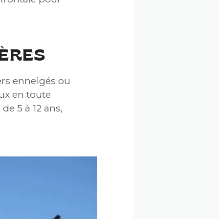
IÈRES
iers enneigés ou
ux en toute
 de 5 à 12 ans,