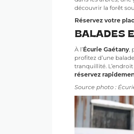
découvrir la forêt so
Réservez votre pla
BALADES 
À l’
Écurie Gaétany
,
profitez d’une balad
tranquillité. L’endro
réservez rapideme
Source photo : Écur