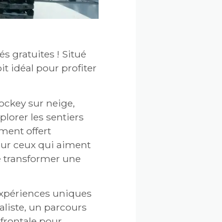
.
 gratuites ! Situé
t idéal pour profiter
hockey sur neige,
lorer les sentiers
ment offert
our ceux qui aiment
de transformer une
 expériences uniques
liste, un parcours
frontale pour